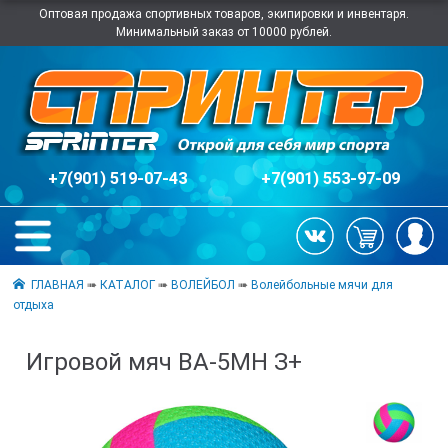
Оптовая продажа спортивных товаров, экипировки и инвентаря.
Минимальный заказ от 10000 рублей.
+7(901) 519-07-43
+7(901) 553-97-09
ГЛАВНАЯ
➠
КАТАЛОГ
➠
ВОЛЕЙБОЛ
➠
Волейбольные мячи для
отдыха
Игровой мяч ВА-5МН З+