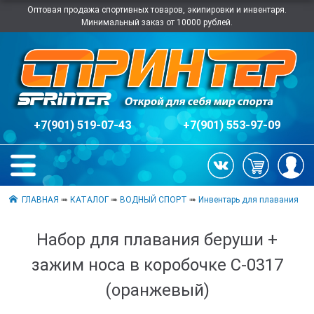
Оптовая продажа спортивных товаров, экипировки и инвентаря.
Минимальный заказ от 10000 рублей.
+7(901) 519-07-43
+7(901) 553-97-09
ГЛАВНАЯ
➠
КАТАЛОГ
➠
ВОДНЫЙ СПОРТ
➠
Инвентарь для плавания
Набор для плавания беруши +
зажим носа в коробочке C-0317
(оранжевый)