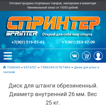
Оптовая продажа спортивных товаров, экипировки и инвентаря.
Минимальный заказ от 10000 рублей.
+7(901) 519-07-43
+7(901) 553-97-09
ГЛАВНАЯ
➠
КАТАЛОГ
➠
ТЯЖЕЛАЯ АТЛЕТИКА
➠
Диски для штанг и
гантелей
Диск для штанги обрезиненный.
Диаметр внутренний 26 мм. Вес
25 кг.