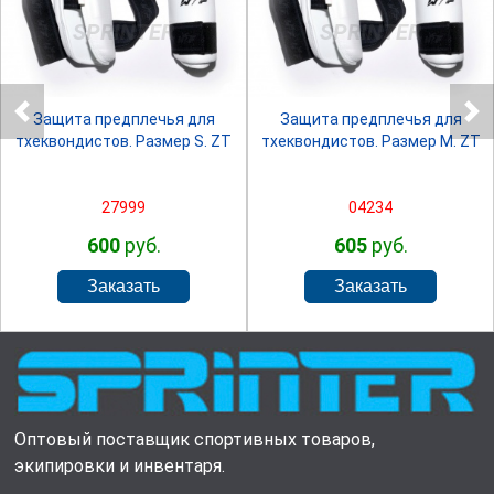
SPRINTER
SPRINTER
Защита предплечья для
Защита предплечья для
тхеквондистов. Размер S. ZT
тхеквондистов. Размер M. ZT
27999
04234
600
руб.
605
руб.
Оптовый поставщик спортивных товаров,
экипировки и инвентаря.