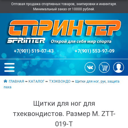
Оптовая продажа спортивных товаров, экипировки и инвентаря.
Минимальный заказ от 10000 рублей.
+7(901) 519-07-43
+7(901) 553-97-09
ГЛАВНАЯ
➠
КАТАЛОГ
➠
ТХЭКВОНДО
➠
Щитки для ног, рук, защита
паха
Щитки для ног для
тхеквондистов. Размер М. ZTT-
019-T