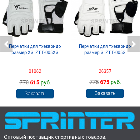
SPRINTER
SPRINTER
Перчатки для тхеквондо
Перчатки для тхеквондо
размер S :ZTT-005S
размер XS :ZTT-005XS
26357
01062
775
675
руб.
770
615
руб.
Оптовый поставщик спортивных товаров,