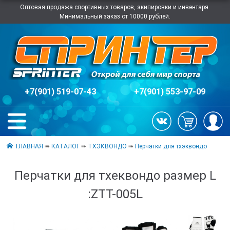
Оптовая продажа спортивных товаров, экипировки и инвентаря.
Минимальный заказ от 10000 рублей.
+7(901) 519-07-43
+7(901) 553-97-09
ГЛАВНАЯ
➠
КАТАЛОГ
➠
ТХЭКВОНДО
➠
Перчатки для тхэквондо
Перчатки для тхеквондо размер L
:ZTT-005L