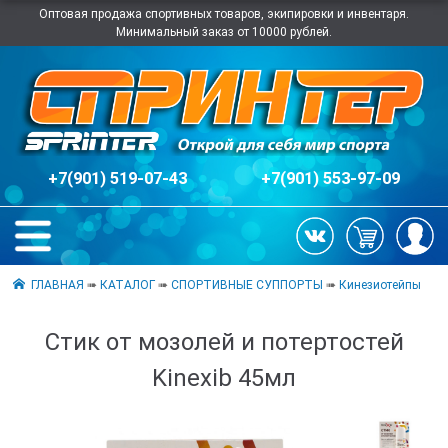
Оптовая продажа спортивных товаров, экипировки и инвентаря.
Минимальный заказ от 10000 рублей.
+7(901) 519-07-43
+7(901) 553-97-09
ГЛАВНАЯ
➠
КАТАЛОГ
➠
СПОРТИВНЫЕ СУППОРТЫ
➠
Кинезиотейпы
Стик от мозолей и потертостей
Kinexib 45мл