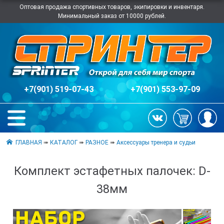
Оптовая продажа спортивных товаров, экипировки и инвентаря.
Минимальный заказ от 10000 рублей.
+7(901) 519-07-43
+7(901) 553-97-09
ГЛАВНАЯ
➠
КАТАЛОГ
➠
РАЗНОЕ
➠
Аксессуары тренера и судьи
Комплект эстафетных палочек: D-
38мм