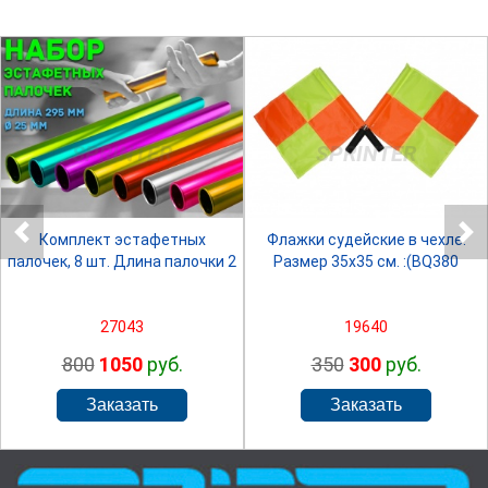
SPRINTER
SPRINTER
Комплект эстафетных
Флажки судейские в чехле.
палочек, 8 шт. Длина палочки 2
Размер 35х35 см. :(BQ380
27043
19640
800
1050
руб.
350
300
руб.