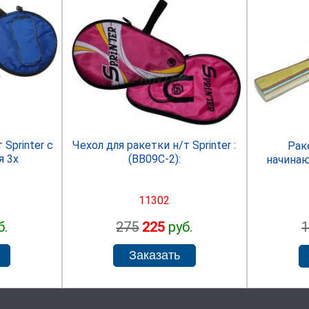
R
SPRINTER
 Sprinter с
Чехол для ракетки н/т Sprinter :
Рак
я 3x
(ВВ09С-2):
начинаю
11302
б.
275
225
руб.