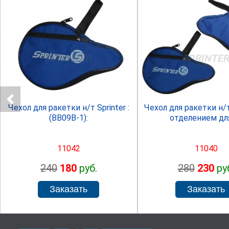
SPRINTER
SPRINTE
Чехол для ракетки н/т Sprinter :
Чехол для ракетки н/т
(ВВ09В-1):
отделением дл
11042
11040
240
180
руб.
280
230
ру