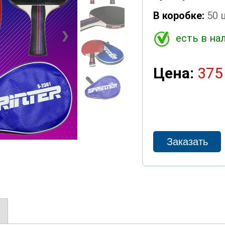
В коробке:
50 
❯
есть в на
Цена:
375