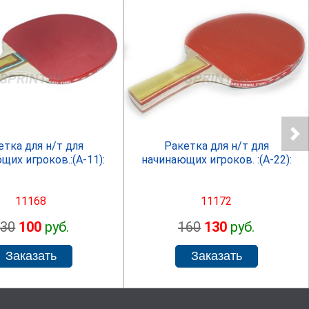
SPRINTER
SPRINTER
етка для н/т для
Ракетка для н/т для
щих игроков.:(А-11):
начинающих игроков. :(А-22):
11168
11172
130
100
руб.
160
130
руб.