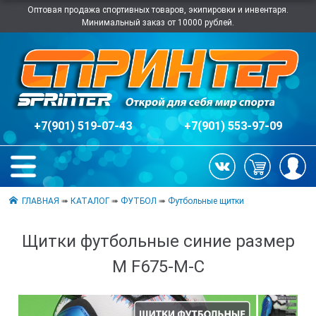
Оптовая продажа спортивных товаров, экипировки и инвентаря.
Минимальный заказ от 10000 рублей.
+7(901) 519-07-43
+7(901) 553-97-09
ГЛАВНАЯ
➠
КАТАЛОГ
➠
ФУТБОЛ
➠
Футбольные щитки
Щитки футбольные синие размер
М F675-М-С