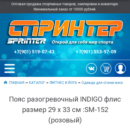
Оптовая продажа спортивных товаров, экипировки и инвентаря.
Минимальный заказ от 10000 рублей.
+7(901) 519-07-43
+7(901) 553-97-09
ГЛАВНАЯ
➠
КАТАЛОГ
➠
ФИТНЕС И ЙОГА
➠
Одежда для сгонки веса
Пояс разогревочный INDIGO флис
размер 29 х 33 см :SM-152
(розовый)