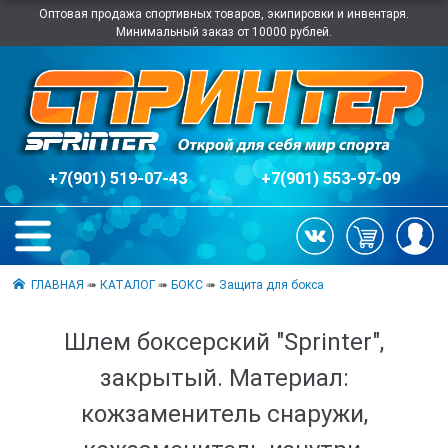
Оптовая продажа спортивных товаров, экипировки и инвентаря.
Минимальный заказ от 10000 рублей.
+7(901) 519-07-43
+7(901) 553-97-09
ГЛАВНАЯ
➠
КАТАЛОГ
➠
БОКС
➠
Защита для бокса
Шлем боксерский "Sprinter",
закрытый. Материал:
кожзаменитель снаружи,