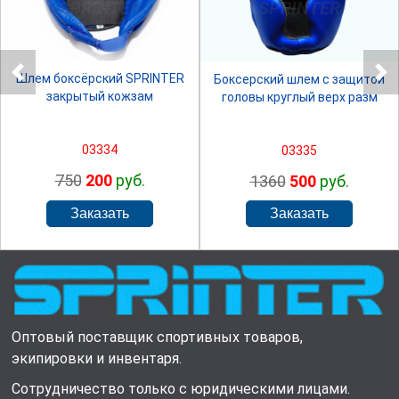
SPRINTER
SPRINTER
Шлем боксёрский SPRINTER
Боксерский шлем с защитой
закрытый кожзам
головы круглый верх разм
03334
03335
750
200
руб.
1360
500
руб.
Оптовый поставщик спортивных товаров,
экипировки и инвентаря.
Сотрудничество только с юридическими лицами.