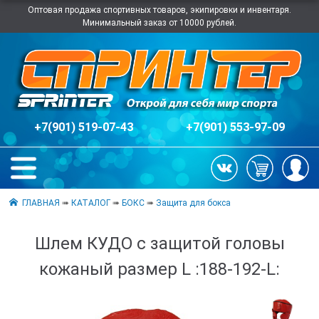
Оптовая продажа спортивных товаров, экипировки и инвентаря.
Минимальный заказ от 10000 рублей.
+7(901) 519-07-43
+7(901) 553-97-09
ГЛАВНАЯ
➠
КАТАЛОГ
➠
БОКС
➠
Защита для бокса
Шлем КУДО с защитой головы
кожаный размер L :188-192-L: