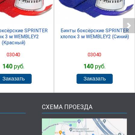
SPRINTER
SPRINTER
оксёрские SPRINTER
Бинты боксёрские SPRINTER
ок 3 м WEMBLEY2
хлопок 3 м WEMBLEY2 (Синий)
(Красный)
03040
03040
140
руб.
140
руб.
СХЕМА ПРОЕЗДА