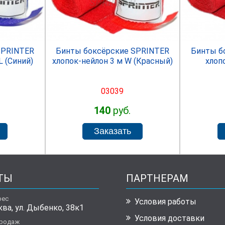
R
SPRINTER
SPRINTER
Бинты боксёрские SPRINTER
Бинты б
L (Синий)
хлопок-нейлон 3 м W (Красный)
хлоп
03039
140
руб.
ТЫ
ПАРТНЕРАМ
рес
Условия работы
ква, ул. Дыбенко, 38к1
Условия доставки
продаж