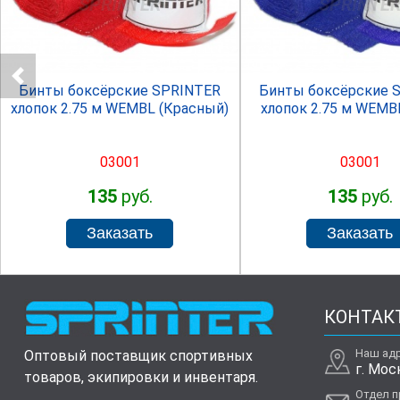
SPRINTER
SPRINTE
Бинты боксёрские SPRINTER
Бинты боксёрские 
хлопок 2.75 м WEMBL (Красный)
хлопок 2.75 м WEMB
03001
03001
135
руб.
135
руб.
КОНТАК
Наш ад
Оптовый поставщик спортивных
г. Мос
товаров, экипировки и инвентаря.
Отдел 