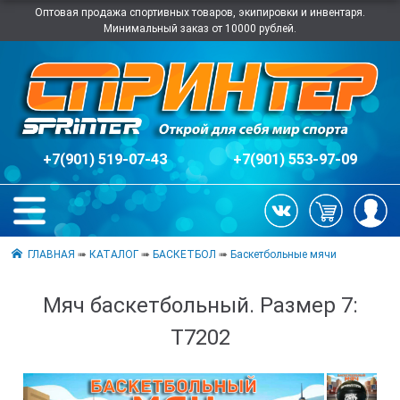
Оптовая продажа спортивных товаров, экипировки и инвентаря.
Минимальный заказ от 10000 рублей.
+7(901) 519-07-43
+7(901) 553-97-09
ГЛАВНАЯ
➠
КАТАЛОГ
➠
БАСКЕТБОЛ
➠
Баскетбольные мячи
Мяч баскетбольный. Размер 7:
Т7202