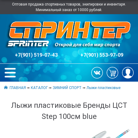
Оптовая продажа спортивных товаров, экипировки и инвентаря.
Минимальный заказ от 10000 рублей.
+7(901) 519-07-43
+7(901) 553-97-09
ГЛАВНАЯ
➠
КАТАЛОГ
➠
ЗИМНИЙ СПОРТ
➠
Лыжи пластиковые
Лыжи пластиковые Бренды ЦСТ
Step 100см blue