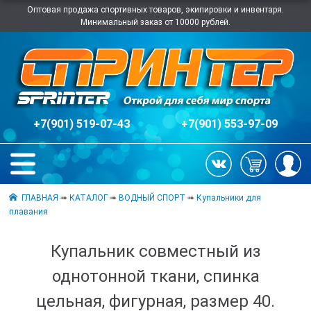
Оптовая продажа спортивных товаров, экипировки и инвентаря.
Минимальный заказ от 10000 рублей.
+7(901) 519-07-43
+7(901) 553-97-09
ГЛАВНАЯ
➠
КАТАЛОГ
➠
ВОДНЫЙ СПОРТ
➠
Купальники для
плавания
Купальник совместный из
однотонной ткани, спинка
цельная, фигурная, размер 40.