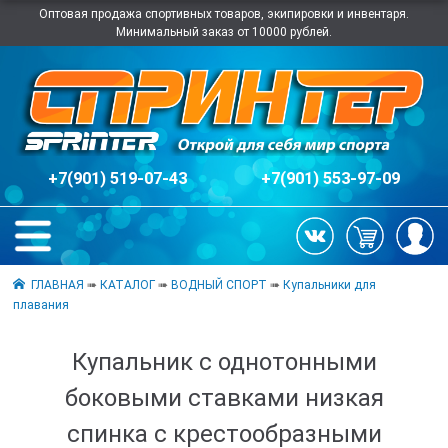
Оптовая продажа спортивных товаров, экипировки и инвентаря.
Минимальный заказ от 10000 рублей.
+7(901) 519-07-43
+7(901) 553-97-09
ГЛАВНАЯ
➠
КАТАЛОГ
➠
ВОДНЫЙ СПОРТ
➠
Купальники для
плавания
Купальник с однотонными
боковыми ставками низкая
спинка с крестообразными