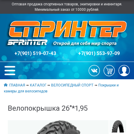
Оптовая продажа спортивных товаров, экипировки и инвентаря.
Минимальный заказ от 10000 рублей.
+7(901) 519-07-43
+7(901) 553-97-09
ГЛАВНАЯ
➠
КАТАЛОГ
➠
ВЕЛОСИПЕДНЫЙ СПОРТ
➠
Покрышки и
камеры для велосипедов
Велопокрышка 26"*1,95