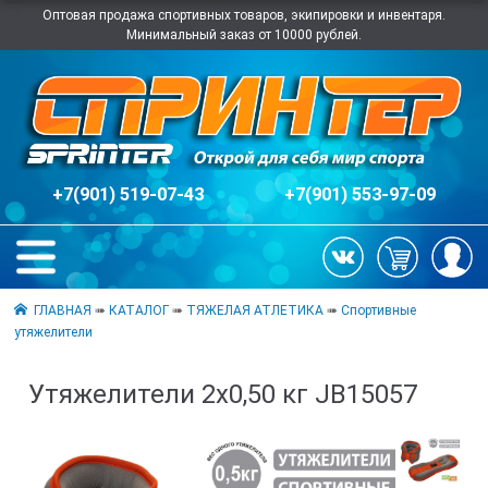
Оптовая продажа спортивных товаров, экипировки и инвентаря.
Минимальный заказ от 10000 рублей.
+7(901) 519-07-43
+7(901) 553-97-09
ГЛАВНАЯ
➠
КАТАЛОГ
➠
ТЯЖЕЛАЯ АТЛЕТИКА
➠
Спортивные
утяжелители
Утяжелители 2х0,50 кг JB15057