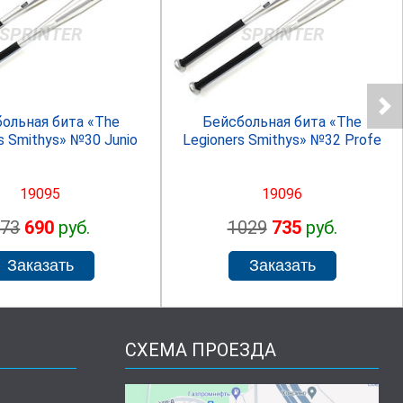
SPRINTER
SPRINTER
ольная бита «The
Бейсбольная бита «The
s Smithys» №30 Junio
Legioners Smithys» №32 Profe
19095
19096
973
690
руб.
1029
735
руб.
СХЕМА ПРОЕЗДА