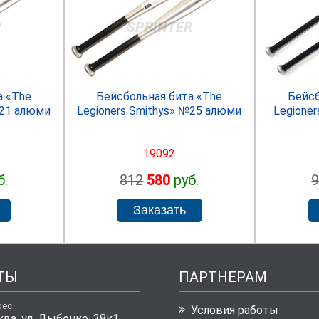
R
SPRINTER
а «The
Бейсбольная бита «The
Бейсб
№21 алюми
Legioners Smithys» №25 алюми
Legioner
19092
б.
812
580
руб.
ТЫ
ПАРТНЕРАМ
рес
Условия работы
ква, ул. Дыбенко, 38к1