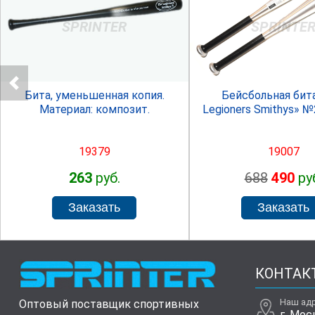
SPRINTER
SPRINTE
Бита, уменьшенная копия.
Бейсбольная бит
Материал: композит.
Legioners Smithys» 
19379
19007
263
руб.
688
490
ру
КОНТАК
Наш ад
Оптовый поставщик спортивных
г. Мос