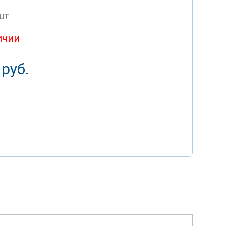
шт
ичии
 руб.