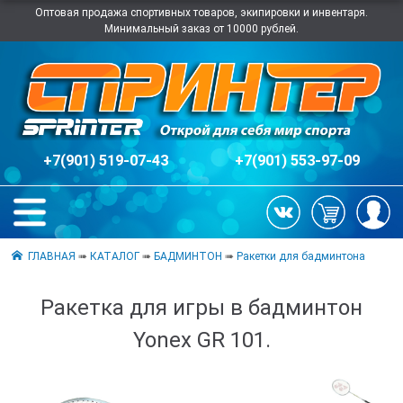
Оптовая продажа спортивных товаров, экипировки и инвентаря.
Минимальный заказ от 10000 рублей.
+7(901) 519-07-43
+7(901) 553-97-09
ГЛАВНАЯ
➠
КАТАЛОГ
➠
БАДМИНТОН
➠
Ракетки для бадминтона
Ракетка для игры в бадминтон
Yonex GR 101.