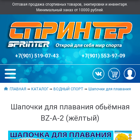
Оптовая продажа спортивных товаров, экипировки и инвентаря.
Минимальный заказ от 10000 рублей.
+7(901) 519-07-43
+7(901) 553-97-09
ГЛАВНАЯ
➠
КАТАЛОГ
➠
ВОДНЫЙ СПОРТ
➠
Шапочки для плавания
Шапочки для плавания обьёмная
BZ-A-2 (жёлтый)