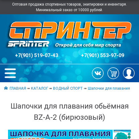
Оптовая продажа спортивных товаров, экипировки и инвентаря.
Минимальный заказ от 10000 рублей.
+7(901) 519-07-43
+7(901) 553-97-09
ГЛАВНАЯ
➠
КАТАЛОГ
➠
ВОДНЫЙ СПОРТ
➠
Шапочки для плавания
Шапочки для плавания обьёмная
BZ-A-2 (бирюзовый)