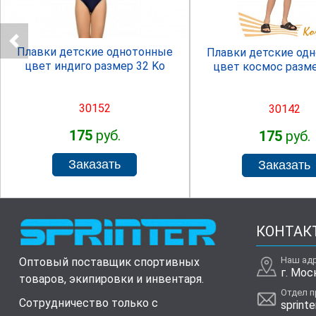
Плавки детские однотонные
Плавки детские од
цвет индиго размер 32 Ko
цвет космос разме
30152
30142
175
руб.
175
руб.
КОНТАК
Наш ад
Оптовый поставщик спортивных
г. Мос
товаров, экипировки и инвентаря.
Отдел 
Сотрудничество только с
sprinte