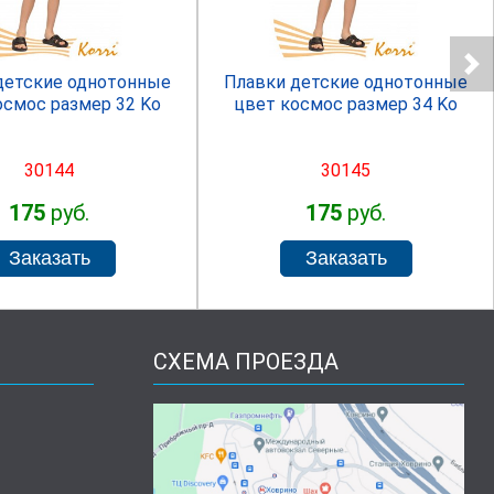
детские однотонные
Плавки детские однотонные
осмос размер 32 Ko
цвет космос размер 34 Ko
30144
30145
175
руб.
175
руб.
СХЕМА ПРОЕЗДА