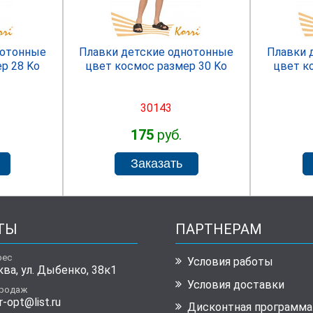
нотонные
Плавки детские однотонные
Плавки 
р 28 Ko
цвет космос размер 30 Ko
цвет к
30143
175
руб.
ТЫ
ПАРТНЕРАМ
рес
Условия работы
ква, ул. Дыбенко, 38к1
Условия доставки
продаж
r-opt@list.ru
Дисконтная программа