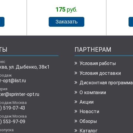
175
руб.
ТЫ
ПАРТНЕРАМ
рес
Условия работы
ква, ул. Дыбенко, 38к1
Условия доставки
продаж
r-opt@list.ru
Дисконтная программа
ерия
О компании
ter@sprinter-opt.ru
Акции
продаж Москва
) 519-07-43
Новости
продаж Москва
Обзоры
) 553-97-09
ропуска
Каталог