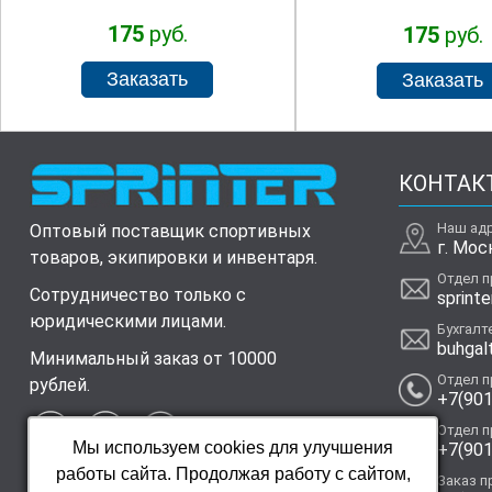
175
руб.
175
руб.
КОНТАК
Наш ад
Оптовый поставщик спортивных
г. Мос
товаров, экипировки и инвентаря.
Отдел 
Сотрудничество только с
sprinte
юридическими лицами.
Бухгалт
buhgal
Минимальный заказ от 10000
Отдел 
рублей.
+7(901
Отдел 
Мы используем cookies для улучшения
+7(901
работы сайта. Продолжая работу с сайтом,
Заказ п